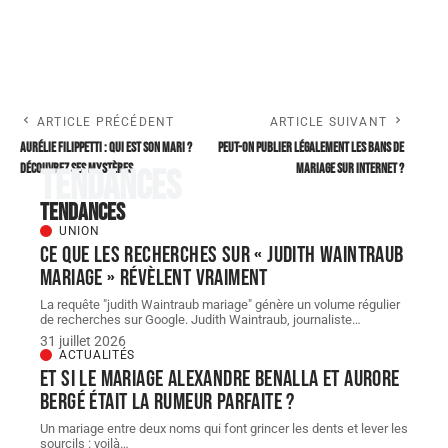
ARTICLE PRÉCÉDENT
ARTICLE SUIVANT
Aurélie Filippetti : qui est son mari ?
Peut-on publier légalement les bans de
Découvrez ses mystères
mariage sur internet ?
Tendances
Tendances
UNION
Ce que les recherches sur « judith Waintraub
mariage » révèlent vraiment
La requête "judith Waintraub mariage" génère un volume régulier
de recherches sur Google. Judith Waintraub, journaliste
…
31 juillet 2026
ACTUALITÉS
Et si le Mariage Alexandre Benalla et Aurore
Bergé était la rumeur parfaite ?
Un mariage entre deux noms qui font grincer les dents et lever les
sourcils : voilà
…