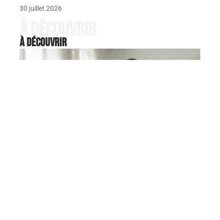
30 juillet 2026
À découvrir
À découvrir
UNION
Robe Mariage blanc dentelle ou
satin, comment choisir la
matière idéale ?
Une robe en satin qui colle à la peau dès la
cérémonie
…
5 août 2026