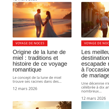
VOYAGE DE NOCES
VOYAGE DE NO
Origine de la lune de
Les meille
miel : traditions et
destinatio
histoire de ce voyage
escapade 
romantique
à l’occasi
de mariag
Le concept de la lune de miel
trouve ses racines dans des
…
Une décennie n'e
célébrée à dix a
12 mars 2026
nombreux
…
12 mars 2026