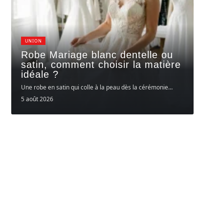
UNION
Robe Mariage blanc dentelle ou
satin, comment choisir la matière
idéale ?
Une robe en satin qui colle à la peau dès la cérémonie
…
5 août 2026