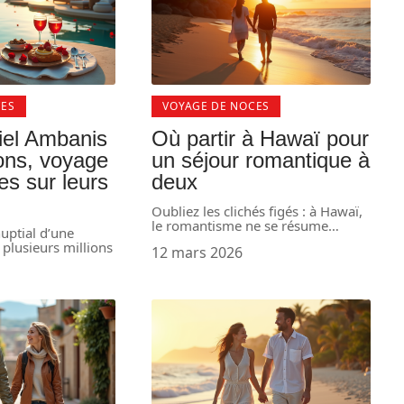
CES
VOYAGE DE NOCES
iel Ambanis
Où partir à Hawaï pour
ions, voyage
un séjour romantique à
es sur leurs
deux
Oubliez les clichés figés : à Hawaï,
le romantisme ne se résume
…
uptial d’une
 plusieurs millions
12 mars 2026