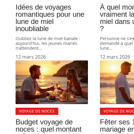
Idées de voyages
À quel mom
romantiques pour une
vraiment l
lune de miel
miel dans 
inoubliable
?
Oubliez la lune de miel banale :
Personne ne s'es
aujourd'hui, les jeunes mariés
demandé à quel i
n'attendent
…
lune
…
12 mars 2026
12 mars 2026
VOYAGE DE NOCES
VOYAGE DE NO
Budget voyage de
Fêter ses 
noces : quel montant
mariage en