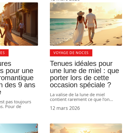
CES
VOYAGE DE NOCES
ures
Tenues idéales pour
ns pour une
une lune de miel : que
romantique
porter lors de cette
on des 9 ans
occasion spéciale ?
e
La valise de la lune de miel
contient rarement ce que l’on
…
st pas toujours
ns. Pour de
12 mars 2026