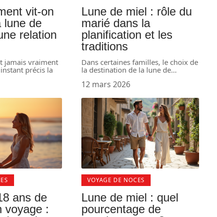
ent vit-on
Lune de miel : rôle du
a lune de
marié dans la
une relation
planification et les
traditions
t jamais vraiment
Dans certaines familles, le choix de
nstant précis la
la destination de la lune de
…
12 mars 2026
CES
VOYAGE DE NOCES
18 ans de
Lune de miel : quel
 voyage :
pourcentage de