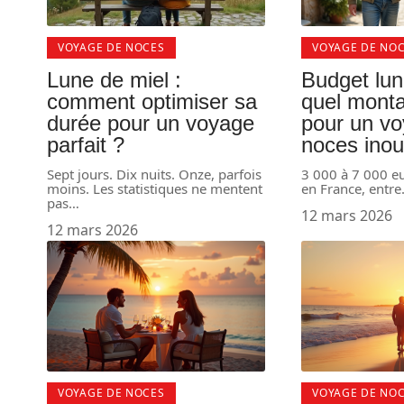
VOYAGE DE NOCES
VOYAGE DE NO
Lune de miel :
Budget lun
comment optimiser sa
quel monta
durée pour un voyage
pour un v
parfait ?
noces inou
Sept jours. Dix nuits. Onze, parfois
3 000 à 7 000 eur
moins. Les statistiques ne mentent
en France, entre
pas
…
12 mars 2026
12 mars 2026
VOYAGE DE NOCES
VOYAGE DE NO