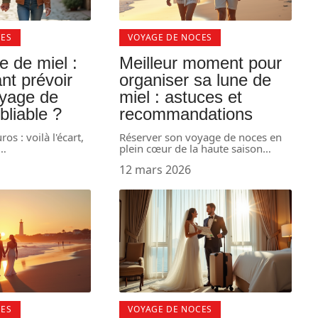
CES
VOYAGE DE NOCES
e de miel :
Meilleur moment pour
nt prévoir
organiser sa lune de
oyage de
miel : astuces et
bliable ?
recommandations
os : voilà l'écart,
Réserver son voyage de noces en
…
plein cœur de la haute saison
…
12 mars 2026
CES
VOYAGE DE NOCES