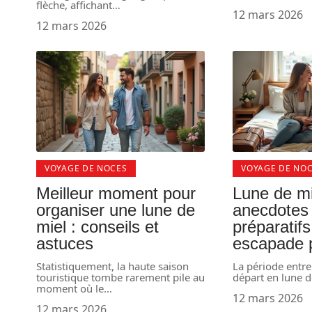
flèche, affichant
…
12 mars 2026
12 mars 2026
VOYAGE DE NOCES
VOYAGE DE NO
Meilleur moment pour
Lune de mi
organiser une lune de
anecdotes 
miel : conseils et
préparatif
astuces
escapade p
Statistiquement, la haute saison
La période entre
touristique tombe rarement pile au
départ en lune d
moment où le
…
12 mars 2026
12 mars 2026