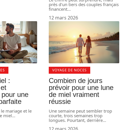
près d'un tiers des couples français
financent
…
12 mars 2026
CES
VOYAGE DE NOCES
el :
Combien de jours
et
prévoir pour une lune
s pour une
de miel vraiment
arfaite
réussie
 le mariage et le
Une semaine peut sembler trop
e miel
…
courte, trois semaines trop
longues. Pourtant, derrière
…
12 mars 2026