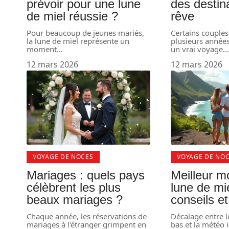
prévoir pour une lune
des destin
de miel réussie ?
rêve
Pour beaucoup de jeunes mariés,
Certains couples
la lune de miel représente un
plusieurs années 
moment
…
un vrai voyage
12 mars 2026
12 mars 2026
VOYAGE DE NOCES
VOYAGE DE NO
Mariages : quels pays
Meilleur m
célèbrent les plus
lune de mi
beaux mariages ?
conseils e
Chaque année, les réservations de
Décalage entre le
mariages à l'étranger grimpent en
bas et la météo i