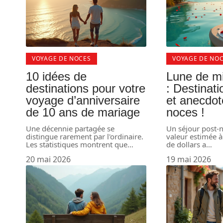
VOYAGE DE NOCES
VOYAGE DE NO
10 idées de
Lune de m
destinations pour votre
: Destinat
voyage d’anniversaire
et anecdot
de 10 ans de mariage
noces !
Une décennie partagée se
Un séjour post-n
distingue rarement par l'ordinaire.
valeur estimée à
Les statistiques montrent que
…
de dollars a
…
20 mai 2026
19 mai 2026