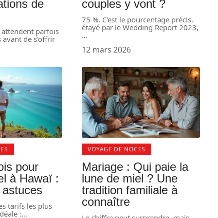
ations de
couples y vont ?
75 %. C'est le pourcentage précis,
étayé par le Wedding Report 2023,
 attendent parfois
…
avant de s'offrir
…
12 mars 2026
CES
VOYAGE DE NOCES
ois pour
Mariage : Qui paie la
el à Hawaï :
lune de miel ? Une
t astuces
tradition familiale à
connaître
s tarifs les plus
déale :
…
Le chiffre peut surprendre, mais