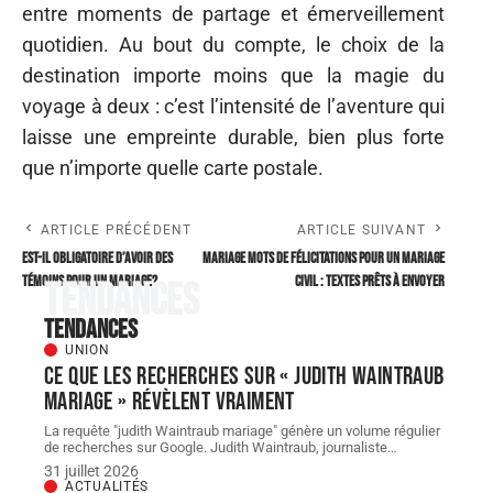
entre moments de partage et émerveillement
quotidien. Au bout du compte, le choix de la
destination importe moins que la magie du
voyage à deux : c’est l’intensité de l’aventure qui
laisse une empreinte durable, bien plus forte
que n’importe quelle carte postale.
ARTICLE PRÉCÉDENT
ARTICLE SUIVANT
Est-il obligatoire d’avoir des
Mariage mots de félicitations pour un mariage
témoins pour un mariage?
civil : textes prêts à envoyer
Tendances
Tendances
UNION
Ce que les recherches sur « judith Waintraub
mariage » révèlent vraiment
La requête "judith Waintraub mariage" génère un volume régulier
de recherches sur Google. Judith Waintraub, journaliste
…
31 juillet 2026
ACTUALITÉS