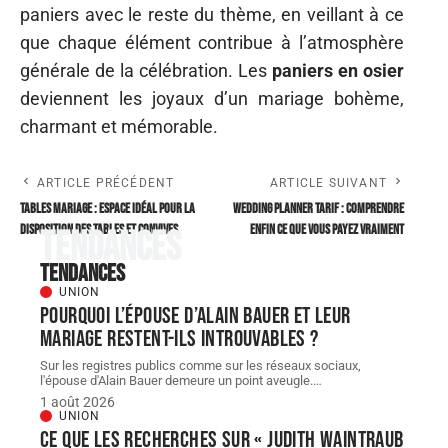
paniers avec le reste du thème, en veillant à ce
que chaque élément contribue à l’atmosphère
générale de la célébration. Les
paniers en osier
deviennent les joyaux d’un mariage bohème,
charmant et mémorable.
ARTICLE PRÉCÉDENT
ARTICLE SUIVANT
Tables mariage : espace idéal pour la
Wedding planner tarif : comprendre
disposition des tables et convives
enfin ce que vous payez vraiment
Tendances
Tendances
UNION
Pourquoi l’épouse d’Alain Bauer et leur
mariage restent-ils introuvables ?
Sur les registres publics comme sur les réseaux sociaux,
l'épouse d'Alain Bauer demeure un point aveugle.
…
1 août 2026
UNION
Ce que les recherches sur « judith Waintraub