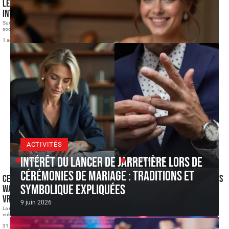
leur mariage restent-ils
Comment demander d’être sa
introuvables ?
demoiselle d’honneur?
Sur les registres publics comme sur les réseaux
Vous n’avez pas encore informé vos demoiselles
sociaux, l'épouse d'Alain Bauer
…
d’honneur qu’elles seront à vos
…
1 août 2026
28 mai 2026
ACTIVITÉS
Intérêt du lancer de jarretière lors de
UNION
PLANIFICATION
cérémonies de mariage : traditions et
Ce que les recherches sur « judith
Amoureuse d’un homme marié ? Les
symbolique expliquées
Waintraub mariage » révèlent
vérités que vous devez entendre.
vraiment
L’amour est l’un des plus grands plaisirs de la vie. Il
9 juin 2026
peut
…
La requête "judith Waintraub mariage" génère un
volume régulier de recherches sur
…
21 mai 2026
31 juillet 2026