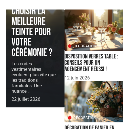
comment
choisir la
meilleure
teinte pour
votre
DÉCORATION
cérémonie ?
Disposition verres table :
conseils pour un
Les codes
agencement réussi !
vestimentaires
évoluent plus vite que
12 juin 2026
les traditions
familiales. Une
nuance
…
22 juillet 2026
DÉCORATION
Décoration de panier en