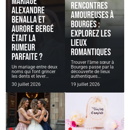
Mariage
Rencontres
Alexandre
amoureuses à
Benalla et
bourges :
Aurore Bergé
explorez les
était la
lieux
rumeur
romantiques
parfaite ?
Trouver l’âme sœur à
Un mariage entre deux
Bourges passe par la
noms qui font grincer
découverte de lieux
les dents et lever
…
authentiques
…
30 juillet 2026
19 juillet 2026
ACTUALITÉS
ACTUALITÉS