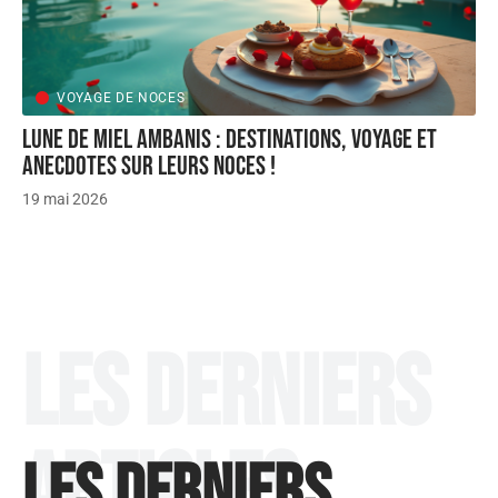
VOYAGE DE NOCES
Lune de miel Ambanis : Destinations, voyage et
anecdotes sur leurs noces !
19 mai 2026
Les derniers
articles
Les derniers