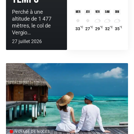
Perché à une
mer
jeu
ven
sam
dim
altitude de 1 477
mètres, le col de
°C
°C
°C
°C
°C
33
27
29
32
35
Vergio
…
27 juillet 2026
VOYAGE DE NOCES