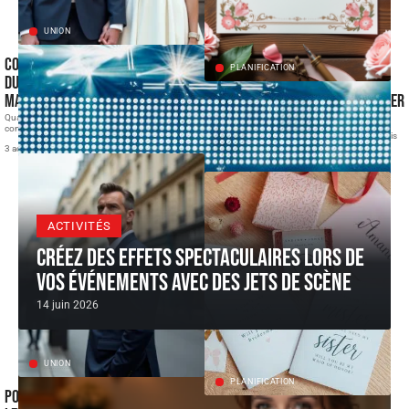
UNION
Collection mariage civil : créer un
PLANIFICATION
duo assorti avec le costume du
marié
Faire-part mariage : Quand envoyer
vos annonces ?
Quand on prépare un mariage civil, la robe de la mariée
concentre
…
Planifier un mariage est une aventure excitante, mais
elle comporte son lot
…
3 août 2026
10 juin 2026
ACTIVITÉS
Créez des effets spectaculaires lors de
vos événements avec des jets de scène
14 juin 2026
UNION
PLANIFICATION
Pourquoi l’épouse d’Alain Bauer et