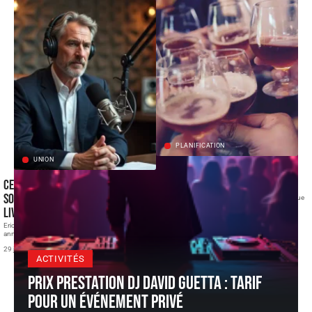
PLANIFICATION
UNION
Quel est le montant de boissons
Ce qu’Eric Jean-Jean a dévoilé sur
nécessaire pour 50 personnes ?
son mariage sans vraiment se
Pour réussir, l’organisation de tout évènement tel que
les baptêmes mariages ou
…
livrer
19 mai 2026
Eric Jean-Jean anime le Drive de RTL depuis plusieurs
années, installé comme
…
29 juillet 2026
ACTIVITÉS
Prix prestation DJ David Guetta : tarif
pour un événement privé