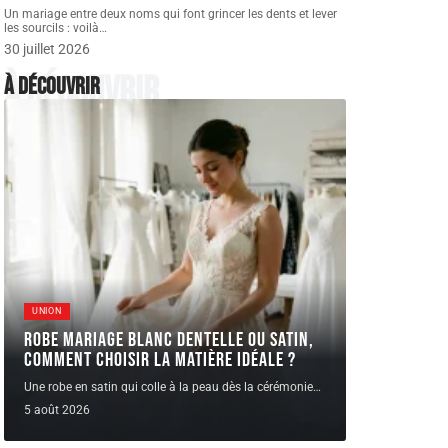
Un mariage entre deux noms qui font grincer les dents et lever
les sourcils : voilà
…
30 juillet 2026
À découvrir
À découvrir
UNION
Robe Mariage blanc dentelle ou satin,
comment choisir la matière idéale ?
Une robe en satin qui colle à la peau dès la cérémonie
…
5 août 2026