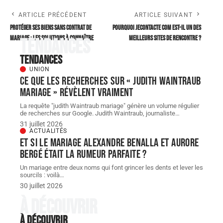
ARTICLE PRÉCÉDENT
ARTICLE SUIVANT
Protéger ses biens sans contrat de
Pourquoi jecontacte com est-il un des
mariage : les solutions à connaître
meilleurs sites de rencontre ?
Tendances
Tendances
UNION
Ce que les recherches sur « judith Waintraub
mariage » révèlent vraiment
La requête "judith Waintraub mariage" génère un volume régulier
de recherches sur Google. Judith Waintraub, journaliste
…
31 juillet 2026
ACTUALITÉS
Et si le Mariage Alexandre Benalla et Aurore
Bergé était la rumeur parfaite ?
Un mariage entre deux noms qui font grincer les dents et lever les
sourcils : voilà
…
30 juillet 2026
À découvrir
À découvrir