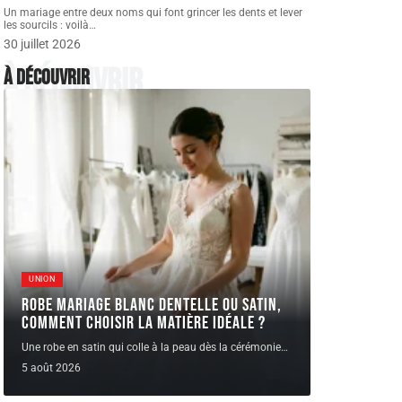
Un mariage entre deux noms qui font grincer les dents et lever
les sourcils : voilà
…
30 juillet 2026
À découvrir
À découvrir
UNION
Robe Mariage blanc dentelle ou satin,
comment choisir la matière idéale ?
Une robe en satin qui colle à la peau dès la cérémonie
…
5 août 2026