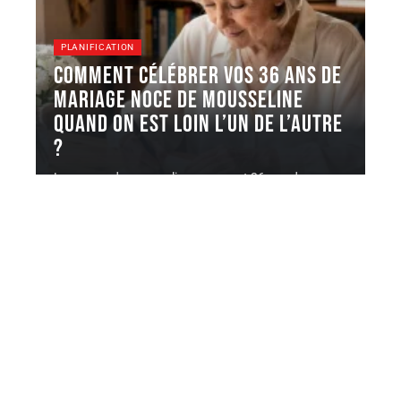
PLANIFICATION
Comment célébrer vos 36 ans de
mariage Noce de mousseline
quand on est loin l’un de l’autre
?
Les noces de mousseline marquent 36 ans de
mariage, un cap que
…
10 août 2026
Contact
Mentions Légales
Sitemap
© 2025 | france-mariage.fr