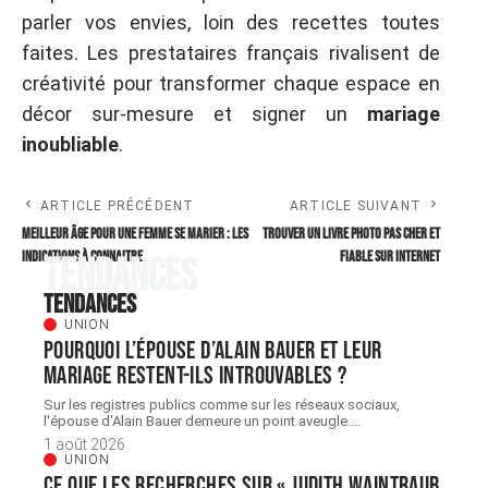
parler vos envies, loin des recettes toutes
faites. Les prestataires français rivalisent de
créativité pour transformer chaque espace en
décor sur-mesure et signer un
mariage
inoubliable
.
ARTICLE PRÉCÉDENT
ARTICLE SUIVANT
Meilleur âge pour une femme se marier : les
Trouver un livre photo pas cher et
indications à connaitre
fiable sur internet
Tendances
Tendances
UNION
Pourquoi l’épouse d’Alain Bauer et leur
mariage restent-ils introuvables ?
Sur les registres publics comme sur les réseaux sociaux,
l'épouse d'Alain Bauer demeure un point aveugle.
…
1 août 2026
UNION
Ce que les recherches sur « judith Waintraub