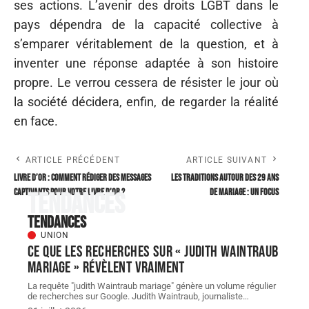
ses actions. L’avenir des droits LGBT dans le
pays dépendra de la capacité collective à
s’emparer véritablement de la question, et à
inventer une réponse adaptée à son histoire
propre. Le verrou cessera de résister le jour où
la société décidera, enfin, de regarder la réalité
en face.
ARTICLE PRÉCÉDENT
ARTICLE SUIVANT
Livre d’or : comment rédiger des messages
Les traditions autour des 29 ans
captivants pour votre livre d’or ?
de mariage : un focus
Tendances
Tendances
UNION
Ce que les recherches sur « judith Waintraub
mariage » révèlent vraiment
La requête "judith Waintraub mariage" génère un volume régulier
de recherches sur Google. Judith Waintraub, journaliste
…