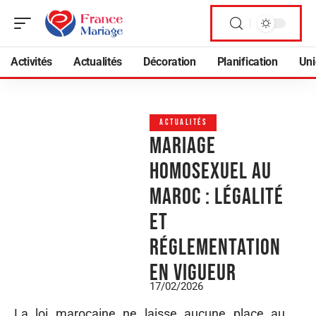
Activités
Actualités
Décoration
Planification
Uni
ACTUALITÉS
Mariage
homosexuel au
Maroc : légalité
et
réglementation
en vigueur
17/02/2026
La loi marocaine ne laisse aucune place au