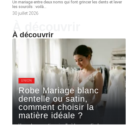
Un mariage entre deux noms qui font grincer les dents et lever
les sourcils : voilà
…
30 juillet 2026
À découvrir
À découvrir
UNION
Robe Mariage blanc
dentelle ou satin,
comment choisir la
matière idéale ?
Une robe en satin qui colle à la peau dès la
cérémonie
…
5 août 2026