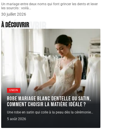
Un mariage entre deux noms qui font grincer les dents et lever
les sourcils : voilà
…
30 juillet 2026
À découvrir
À découvrir
UNION
Robe Mariage blanc dentelle ou satin,
comment choisir la matière idéale ?
Une robe en satin qui colle à la peau dès la cérémonie
…
5 août 2026