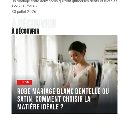
Un mariage entre deux noms qui font grincer les dents et lever les
sourcils : voilà
…
30 juillet 2026
À découvrir
À découvrir
UNION
Robe Mariage blanc dentelle ou
satin, comment choisir la
matière idéale ?
Une robe en satin qui colle à la peau dès la
cérémonie
…
5 août 2026