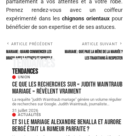
parfaitement à vos attentes et à votre robe.
Prenez rendez-vous avec un coiffeur
expérimenté dans les
chignons orientaux
pour
bénéficier de son expertise et de ses astuces.
ARTICLE PRÉCÉDENT
ARTICLE SUIVANT
Mariage : quand commencer les
Mariage : Que paie la mère de la mariée ?
bricolages ? Astuces et conseils
Les traditions à respecter
Tendances
Tendances
UNION
Ce que les recherches sur « judith Waintraub
mariage » révèlent vraiment
La requête "judith Waintraub mariage" génère un volume régulier
de recherches sur Google. Judith Waintraub, journaliste
…
31 juillet 2026
ACTUALITÉS
Et si le Mariage Alexandre Benalla et Aurore
Bergé était la rumeur parfaite ?