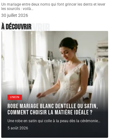
Un mariage entre deux noms qui font grincer les dents et lever
les sourcils : voilà
…
30 juillet 2026
À découvrir
À découvrir
UNION
Robe Mariage blanc dentelle ou satin,
comment choisir la matière idéale ?
Une robe en satin qui colle à la peau dès la cérémonie
…
5 août 2026