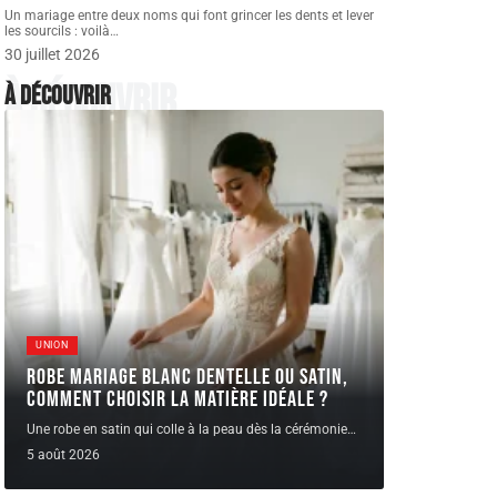
Un mariage entre deux noms qui font grincer les dents et lever
les sourcils : voilà
…
30 juillet 2026
À découvrir
À découvrir
UNION
Robe Mariage blanc dentelle ou satin,
comment choisir la matière idéale ?
Une robe en satin qui colle à la peau dès la cérémonie
…
5 août 2026