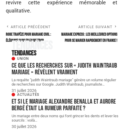
revivre cette expérience mémorable et
qualitative.
ARTICLE PRÉCÉDENT
ARTICLE SUIVANT
Robe Trapèze Pour Mariage civil :
Mariage express : les meilleures options
élégance sans en faire trop
pour se marier rapidement en France !
Tendances
Tendances
UNION
Ce que les recherches sur « judith Waintraub
mariage » révèlent vraiment
La requête "judith Waintraub mariage" génère un volume régulier
de recherches sur Google. Judith Waintraub, journaliste
…
31 juillet 2026
ACTUALITÉS
Et si le Mariage Alexandre Benalla et Aurore
Bergé était la rumeur parfaite ?
Un mariage entre deux noms qui font grincer les dents et lever les
sourcils : voilà
…
30 juillet 2026