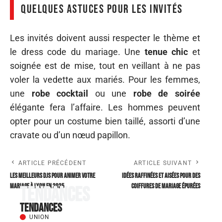
Quelques astuces pour les invités
Les invités doivent aussi respecter le thème et
le dress code du mariage. Une
tenue chic
et
soignée est de mise, tout en veillant à ne pas
voler la vedette aux mariés. Pour les femmes,
une
robe cocktail
ou une
robe de soirée
élégante fera l’affaire. Les hommes peuvent
opter pour un costume bien taillé, assorti d’une
cravate ou d’un nœud papillon.
ARTICLE PRÉCÉDENT
ARTICLE SUIVANT
Les meilleurs DJs pour animer votre
Idées raffinées et aisées pour des
mariage à Lyon en 2025
coiffures de mariage épurées
Tendances
Tendances
UNION