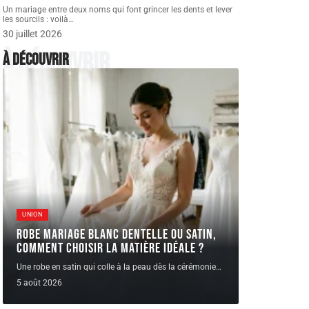
Un mariage entre deux noms qui font grincer les dents et lever
les sourcils : voilà
…
30 juillet 2026
À découvrir
À découvrir
UNION
Robe Mariage blanc dentelle ou satin,
comment choisir la matière idéale ?
Une robe en satin qui colle à la peau dès la cérémonie
…
5 août 2026